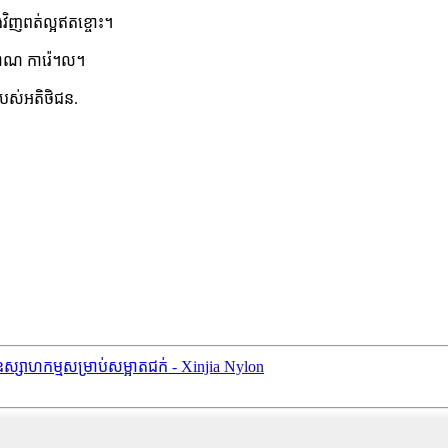
វិញពត់ល្អឥតខ្ចោះ។
ីកោណ ការ៉េ។ល។
ំរបស់អតិថិជន
.
ស្សាហកម្មសម្រាប់សម្អាតជក់ - Xinjia Nylon