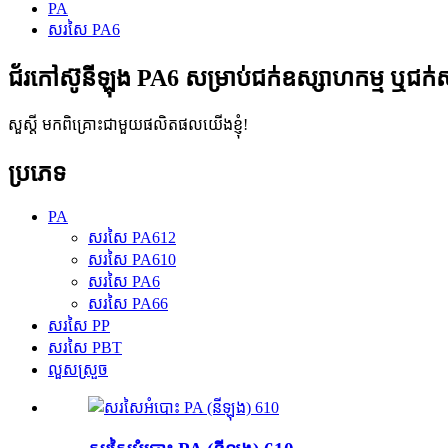
PA
សរសៃ PA6
ជ័រកៅស៊ូនីឡុង PA6 សម្រាប់ជក់ឧស្សាហកម្ម ឬជក់
សួស្តី មកពិគ្រោះជាមួយផលិតផលយើងខ្ញុំ!
ប្រភេទ
PA
សរសៃ PA612
សរសៃ PA610
សរសៃ PA6
សរសៃ PA66
សរសៃ PP
សរសៃ PBT
លួសស្រួច