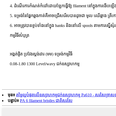
4. ដំណើរការកំណត់កំដៅដោយឡែកធ្វើឱ្យ filament នៅក្នុងការងើបឡើង
5. ទម្រង់នៃផ្នែកឆ្លងកាត់គឺអាចជ្រើសរើសបានដូចជា មូល ឈើឆ្កាង ត្រ
6. អាចត្រូវបានខ្ចប់ទាំងនៅក្នុង hanks និងនៅលើ spools តាមការស្នើសុ
កម្មវិធីសំបុត្រ
អង្កត់ផ្ចិត ប្រវែងស្តង់ដារ (មម) ទម្រង់កម្មវិធី
0.08-1.80 1300 Level/wavy ជក់ឧស្សាហកម្ម
មុន៖
តម្លៃល្អបំផុតលើឧស្សាហកម្មជក់ឧស្សាហកម្ម Pa610 - សរសៃច្រាសឧ
បន្ទាប់៖
PA 6 filament bristles ជាតិសរសៃ