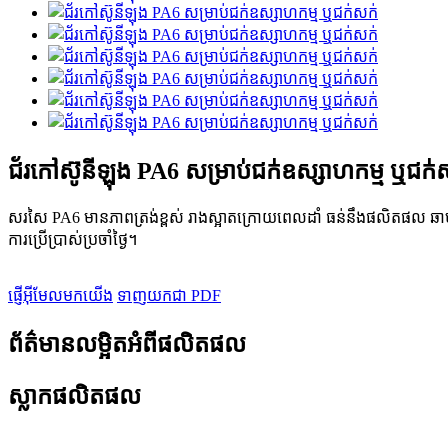
ជ័រកៅស៊ូនីឡុង PA6 សម្រាប់ជក់ឧស្សាហកម្ម ឬជក់
សរសៃ PA6 មានភាពត្រង់ខ្ពស់ រាងស្អាតក្រោយពេលដាំ ធន់នឹងផលិតផល ឆាប
ការប្រើប្រាស់ប្រចាំថ្ងៃ។
ផ្ញើអ៊ីមែលមកយើង
ទាញយកជា PDF
ព័ត៌មានលម្អិតអំពីផលិតផល
ស្លាកផលិតផល