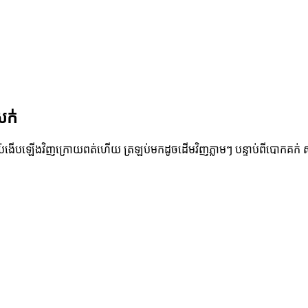
សក់
់ងើបឡើងវិញក្រោយពត់ហើយ ត្រឡប់មកដូចដើមវិញភ្លាមៗ បន្ទាប់ពីបោកគក់ សរ