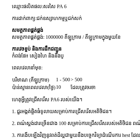
ឈ្មោះ​ផលិតផល
:
សរសៃ PA 6
ការដាក់ពាក្យ
:
ជក់ឧស្សាហកម្មឬជក់សក់
សមត្ថភាពផ្គត់ផ្គង់
សមត្ថភាពផ្គត់ផ្គង់: 1000000 គីឡូក្រាម / គីឡូក្រាមក្នុងមួយខែ
ការវេចខ្ចប់ និងការដឹកជញ្ជូន
កំពង់ផែ៖ សៀងហៃ និងនីងបូ
ពេល​វេលា​នាំ​មុខ:
1 - 500
> 500
បរិមាណ (គីឡូក្រាម)
10
ប៉ាន់ស្មានពេលវេលា(ថ្ងៃ)
ដែលត្រូវចរចា
ហេតុអ្វីត្រូវជ្រើសរើស PA6 របស់យើង។
1. ជួរអង្កត់ផ្ចិតធំទូលាយសម្រាប់ការជ្រើសរើសអតិថិជន។
2. ពណ៌ស្តង់ដារច្រើនជាង 100 សម្រាប់ការជ្រើសរើសរបស់អតិថិជន ព
3. ការងើបឡើងវិញនូវពត់ដ៏ល្អជាមួយនឹងបច្ចេកវិទ្យាដំណើរការ hest ដែល