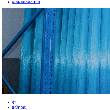
ទាក់ទង​មក​ពួក​យើង
ផ្ទះ
ផលិតផល