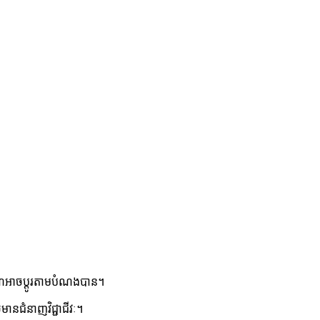
ណ៌អាចប្ដូរតាមបំណងបាន។
មានជំនាញវិជ្ជាជីវៈ។