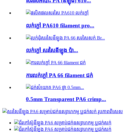
សរសៃអំបោះ PA (នីឡុង) 610...
លក់ក្តៅ PA610 filament pro...
លក់ក្តៅ សរសៃនីឡុង ប៉ា...
ការលក់ក្តៅ PA 66 filament ជក់
0.5mm Transparent PA6 crimp...