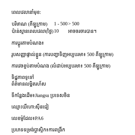
ពេល​វេលា​នាំ​មុខ:
1 - 500
> 500
បរិមាណ (គីឡូក្រាម)
10
ប៉ាន់ស្មានពេលវេលា(ថ្ងៃ)
អាចចរចារបាន។
ការប្ដូរតាមបំណង៖
រូបសញ្ញាផ្ទាល់ខ្លួន (ការបញ្ជាទិញអប្បបរមា៖ 500 គីឡូក្រាម)
ការវេចខ្ចប់តាមបំណង (លំដាប់អប្បបរមា៖ 500 គីឡូក្រាម)
ទិដ្ឋភាពទូទៅ
ព័ត៌មានលម្អិតរហ័ស
ទីកន្លែងដើម៖
Jiangsu ប្រទេសចិន
ឈ្មោះ​យីហោ:
ស៊ីនជៀ
លេខ​ម៉ូដែល៖
PA6
ប្រភេទទម្រង់ប្លាស្ទិក៖
ការពង្រីក