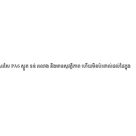
សៃ PA6 ស្ងួត ទន់ រលោង និងមានសុវត្ថិភាព ហើយមិនប៉ះពាល់ដល់ដៃក្នុង