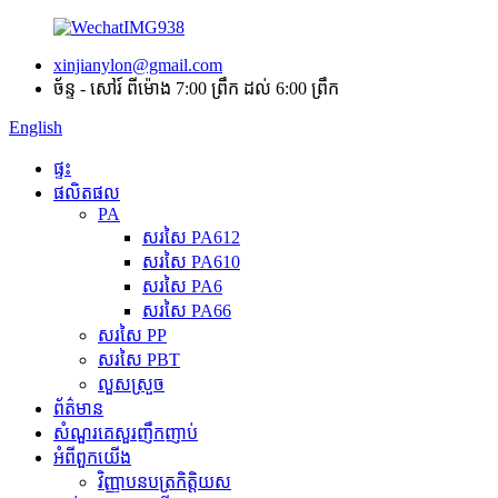
xinjianylon@gmail.com
ច័ន្ទ - សៅរ៍ ពីម៉ោង 7:00 ព្រឹក ដល់ 6:00 ព្រឹក
English
ផ្ទះ
ផលិតផល
PA
សរសៃ PA612
សរសៃ PA610
សរសៃ PA6
សរសៃ PA66
សរសៃ PP
សរសៃ PBT
លួសស្រួច
ព័ត៌មាន
សំណួរគេសួរញឹកញាប់
អំពី​ពួក​យើង
វិញ្ញាបនបត្រកិត្តិយស