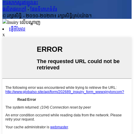
ការសាកសួរឥឡូវនេះ
ផលិតផលក្តៅ
-
ផែនទីគេហទំព័រ
© រក្សាសិទ្ធិ - ២០១០-២០២៣៖ រក្សាសិទ្ធិគ្រប់យ៉ាង។
ផ្ញើអ៊ីមែល
x