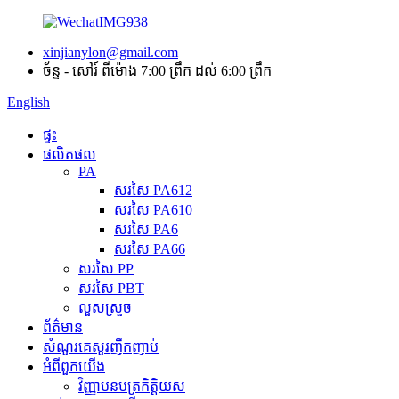
xinjianylon@gmail.com
ច័ន្ទ - សៅរ៍ ពីម៉ោង 7:00 ព្រឹក ដល់ 6:00 ព្រឹក
English
ផ្ទះ
ផលិតផល
PA
សរសៃ PA612
សរសៃ PA610
សរសៃ PA6
សរសៃ PA66
សរសៃ PP
សរសៃ PBT
លួសស្រួច
ព័ត៌មាន
សំណួរគេសួរញឹកញាប់
អំពី​ពួក​យើង
វិញ្ញាបនបត្រកិត្តិយស