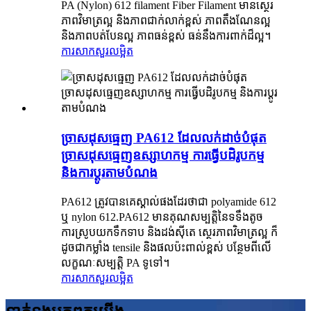
PA (Nylon) 612 filament Fiber Filament មានស្ថេរ
ភាពវិមាត្រល្អ និងភាពជាក់លាក់ខ្ពស់ ភាពតឹងណែនល្អ
និងភាពបត់បែនល្អ ភាពធន់ខ្ពស់ ធន់នឹងការពាក់ដ៏ល្អ។
ការសាកសួរ
លម្អិត
ច្រាសដុសធ្មេញ PA612 ដែលលក់ដាច់បំផុត
ច្រាសដុសធ្មេញឧស្សាហកម្ម ការធ្វើបដិរូបកម្ម
និងការប្ដូរតាមបំណង
PA612 ត្រូវបានគេស្គាល់ផងដែរថាជា polyamide 612
ឬ nylon 612.PA612 មានគុណសម្បត្តិនៃទទឹងតូច
ការស្រូបយកទឹកទាប និងដង់ស៊ីតេ ស្ថេរភាពវិមាត្រល្អ ក៏
ដូចជាកម្លាំង tensile និងផលប៉ះពាល់ខ្ពស់ បន្ថែមពីលើ
លក្ខណៈសម្បត្តិ PA ទូទៅ។
ការសាកសួរ
លម្អិត