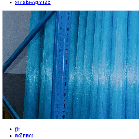
ទាក់ទង​មក​ពួក​យើង
ផ្ទះ
ផលិតផល