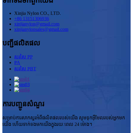
ទាក់ទង​មក​ពួក​យើង
Xinjia Nylon CO., LTD.
+86 13151306936
xinjianylon@gmail.com
xinjianylonsales@gmail.com
បញ្ជីផលិតផល
សរសៃ PP
PA
សរសៃ PBT
ការបញ្ជូនសំណួរ
សម្រាប់ការសាកសួរអំពីផលិតផលរបស់យើង សូមទុកអ៊ីមែលរបស់អ្នកមក
យើង ហើយទាក់ទងមកយើងក្នុងរយៈពេល 24 ម៉ោង។