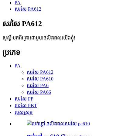
PA
សរសៃ PA612
សរសៃ PA612
សួស្តី មកពិគ្រោះជាមួយផលិតផលយើងខ្ញុំ!
ប្រភេទ
PA
សរសៃ PA612
សរសៃ PA610
សរសៃ PA6
សរសៃ PA66
សរសៃ PP
សរសៃ PBT
លួសស្រួច