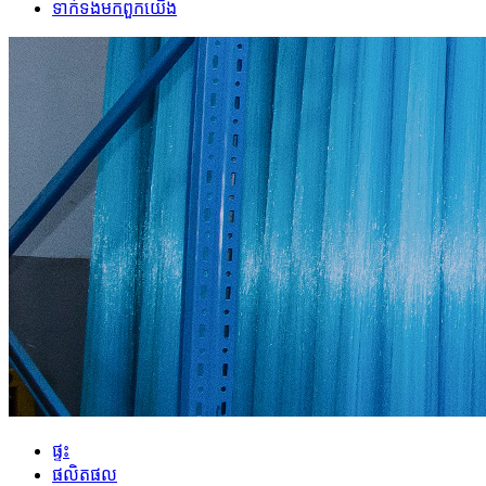
ទាក់ទង​មក​ពួក​យើង
ផ្ទះ
ផលិតផល