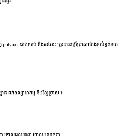
ាតផ្ទះ
ាតុ polymer ជាប់លាប់ និងធន់នេះ ត្រូវបានប្រើប្រាស់យ៉ាងទូលំទូលាយ
្អាត ជក់ឧស្សាហកម្ម និងខ្សែច្រាស។
េញ ច្រាសដុសធ្មេញ ច្រាសដុសធ្មេញ