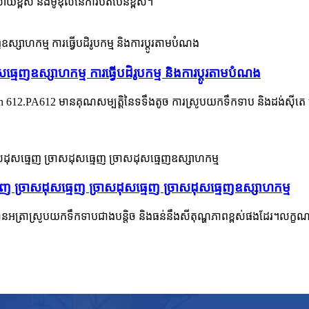
ាយខ្ពស់ និងម៉ូឌុលនៃការបត់បែនខ្ពស់។
មេញឧស្សាហកម្ម ការធ្វើបដិរូបកម្ម និងការប្ដូរតាមបំណង
12.PA612 មានគុណសម្បត្តិនៃទទឹងតូច ការស្រូបយកទឹកទាប និងដង់ស៊ីតេ ស្ថេរភ
 ច្រាសដុសធ្មេញ ច្រាសដុសធ្មេញ ច្រាសដុសធ្មេញឧស្សាហកម្ម
ៅវាមានអត្រាស្រូបយកទឹកទាបជាងបន្តិច និងធន់នឹងសីតុណ្ហភាពខ្ពស់ផងដែរ។ល