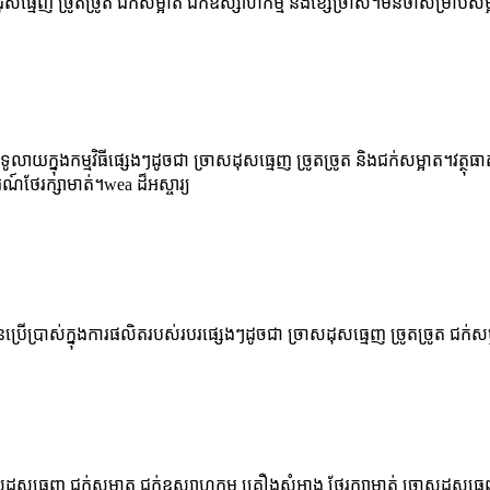
សធ្មេញ ច្រូតច្រូត ជក់សម្អាត ជក់ឧស្សាហកម្ម និងខ្សែច្រាស។មិនថាសម្រាប់សម្អ
ាយក្នុងកម្មវិធីផ្សេងៗដូចជា ច្រាសដុសធ្មេញ ច្រូតច្រូត និងជក់សម្អាត។វត្ថុធ
ថែរក្សាមាត់។wea ដ៏អស្ចារ្យ
្រើប្រាស់ក្នុងការផលិតរបស់របរផ្សេងៗដូចជា ច្រាសដុសធ្មេញ ច្រូតច្រូត ជក់សម
ុសធ្មេញ ជក់សម្អាត ជក់ឧស្សាហកម្ម គ្រឿងសំអាង ថែរក្សាមាត់ ច្រាសដុសធ្ម