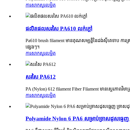
ការសាកសួរ
លម្អិត
ផលិតផលសរសៃ PA610 លក់ក្តៅ
Pa610 brush filament មានគុណសម្បត្តិនៃដង់ស៊ីតេទាប ការស
ផ្សេងៗ។
ការសាកសួរ
លម្អិត
សរសៃ PA612
PA (Nylon) 612 filament Fiber Filament មានស្ថេរភាពវិមាត
ការសាកសួរ
លម្អិត
Polyamide Nylon 6 PA6 សម្រាប់ច្រាសដុសធ្មេញ ច