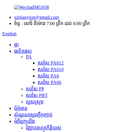
xinjianylon@gmail.com
ច័ន្ទ - សៅរ៍ ពីម៉ោង 7:00 ព្រឹក ដល់ 6:00 ព្រឹក
English
ផ្ទះ
ផលិតផល
PA
សរសៃ PA612
សរសៃ PA610
សរសៃ PA6
សរសៃ PA66
សរសៃ PP
សរសៃ PBT
លួសស្រួច
ព័ត៌មាន
សំណួរគេសួរញឹកញាប់
អំពី​ពួក​យើង
វិញ្ញាបនបត្រកិត្តិយស