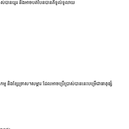
្រាស់បានយូរ និងអាចបត់បែនបានគឺទូលំទូលាយ
្ម និងខ្សែច្រាស។សម្ភារៈដែលអាចប្រើប្រាស់បាននេះបម្រើជាធាតុផ្សំ