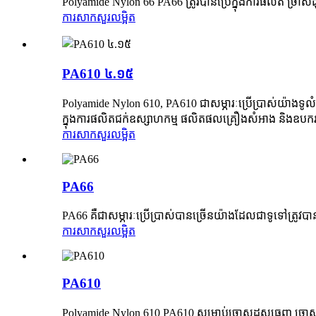
Polyamide Nylon 66 PA66 ត្រូវបានប្រើក្នុងការផលិត ច្រាសដុ
ការសាកសួរ
លម្អិត
PA610 ៤.១៥
Polyamide Nylon 610, PA610 ជាសម្ភារៈប្រើប្រាស់យ៉ាងទូលំទូល
ក្នុងការផលិតជក់ឧស្សាហកម្ម ផលិតផលគ្រឿងសំអាង និងឧបករណ៍
ការសាកសួរ
លម្អិត
PA66
PA66 គឺជាសម្ភារៈប្រើប្រាស់បានច្រើនយ៉ាងដែលជាទូទៅត្រូវបានប
ការសាកសួរ
លម្អិត
PA610
Polyamide Nylon 610 PA610 សម្រាប់ច្រាសដុសធ្មេញ ច្រាសដ