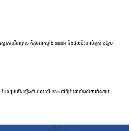
ាពវិមាត្រល្អ ក៏ដូចជាកម្លាំង tensile និងផលប៉ះពាល់ខ្ពស់ បន្ថែម
ក្ខណៈដែលប្រសើរឡើងទាំងនេះលើ PA6 នាំឱ្យប៉ះពាល់ដល់ការចំណាយ