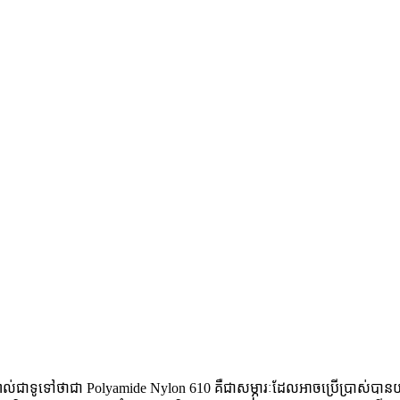
ាល់ជាទូទៅថាជា Polyamide Nylon 610 គឺជាសម្ភារៈដែលអាចប្រើប្រាស់បានយ៉ាង