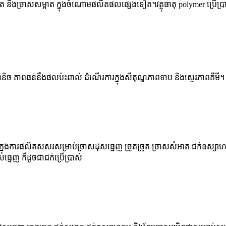
ូត និងច្រាសសម្អាត ក្នុងចំណោមផលិតផលផ្សេងទៀត។វត្ថុធាតុ polymer ប្រើប
ានិច ភាពធន់នឹងផលប៉ះពាល់ ដំណើរការក្នុងសីតុណ្ហភាពទាប និងស្ថេរភាពគីមី។
្នុងការផលិតសសរសម្រាប់ច្រាសដុសធ្មេញ ច្រូតច្រូត ច្រាសសំអាត ជក់ឧស្សាហកម
្មេញ ក៏ដូចជាជក់ប្រើប្រាស់