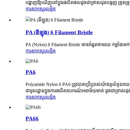
បង្ហាញឱ្យឃើញនៅក្នុងផលិតផលដូចជាច្រាសដុសធ្មេញ ច្រូតច្រ
ការសាកសួរ
លម្អិត
PA (នីឡុង) 6 Filament Bristle
PA (Nylon) 6 Filament Bristle មានអំនួតតាមរយៈកម្លាំងមេក
ការសាកសួរ
លម្អិត
PA6
Polyamide Nylon 6 PA6 ត្រូវបានប្រើប្រាស់យ៉ាងទូលំទូលាយក
ជាមូលដ្ឋានក្នុងការផលិតឧបករណ៍អនាម័យមាត់ ដូចជាច្រាសដុសធ
ការសាកសួរ
លម្អិត
PA66