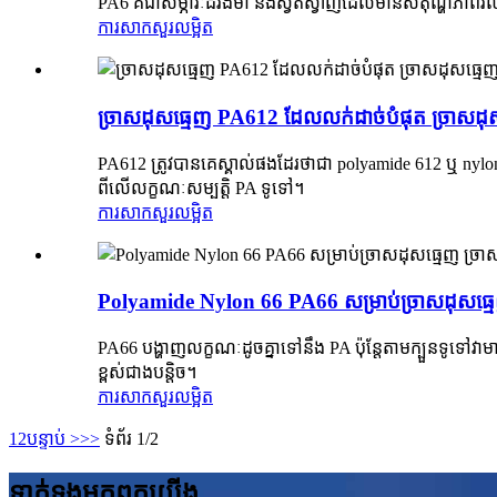
PA6 គឺជាសម្ភារៈដ៏រឹងមាំ និងស្វិតស្វាញដែលមានសីតុណ្ហភាពរល
ការសាកសួរ
លម្អិត
ច្រាសដុសធ្មេញ PA612 ដែលលក់ដាច់បំផុត ច្រាសដុសធ្
PA612 ត្រូវបានគេស្គាល់ផងដែរថាជា polyamide 612 ឬ nylon 6
ពីលើលក្ខណៈសម្បត្តិ PA ទូទៅ។
ការសាកសួរ
លម្អិត
Polyamide Nylon 66 PA66 សម្រាប់ច្រាសដុសធ្មេញ
PA66 បង្ហាញលក្ខណៈដូចគ្នាទៅនឹង PA ប៉ុន្តែតាមក្បួនទូទ
ខ្ពស់ជាងបន្តិច។
ការសាកសួរ
លម្អិត
1
2
បន្ទាប់ >
>>
ទំព័រ 1/2
ទាក់ទង​មក​ពួក​យើង