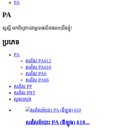
PA
PA
សួស្តី មកពិគ្រោះជាមួយផលិតផលយើងខ្ញុំ!
ប្រភេទ
PA
សរសៃ PA612
សរសៃ PA610
សរសៃ PA6
សរសៃ PA66
សរសៃ PP
សរសៃ PBT
លួសស្រួច
សរសៃអំបោះ PA (នីឡុង) 610...