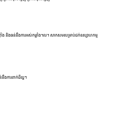
ខ្លាំង និងធន់នឹងការអស់កម្លាំង។ល។ សាកសមសម្រាប់ជក់ឧស្សាហកម្ម
់នឹងការពាក់ដ៏ល្អ។