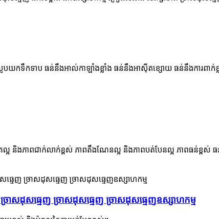
្រូបយកទឹកទាប ធន់នឹងអាល់កាឡាំងខ្លាំង ធន់នឹងអាស៊ីតខ្សោយ ធន់នឹងការពាក់
្រល្អ និងភាពជាក់លាក់ខ្ពស់ ភាពតឹងណែនល្អ និងភាពបត់បែនល្អ ភាពធន់ខ្ពស់ ធន
្រាសដុសធ្មេញ ច្រាសដុសធ្មេញ ច្រាសដុសធ្មេញឧស្សាហកម្ម