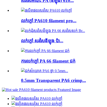
សរសៃអំបោះ PA (នីឡុង) 610...
លក់ក្តៅ PA610 filament pro...
លក់ក្តៅ សរសៃនីឡុង ប៉ា...
ការលក់ក្តៅ PA 66 filament ជក់
0.5mm Transparent PA6 crimp...