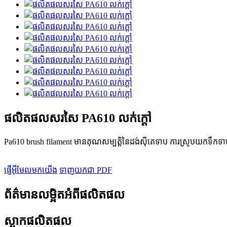
ផលិតផលសរសៃ PA610 លក់ក្តៅ
Pa610 brush filament មានគុណសម្បត្តិនៃដង់ស៊ីតេទាប ការស្រូបយកទឹកទាប
ផ្ញើអ៊ីមែលមកយើង
ទាញយកជា PDF
ព័ត៌មានលម្អិតអំពីផលិតផល
ស្លាកផលិតផល