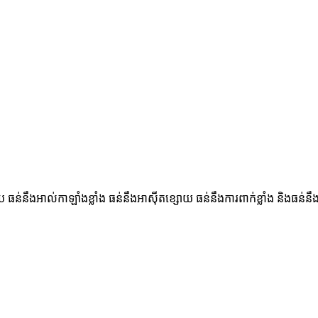
 ធន់នឹងអាល់កាឡាំងខ្លាំង ធន់នឹងអាស៊ីតខ្សោយ ធន់នឹងការពាក់ខ្លាំង និងធន