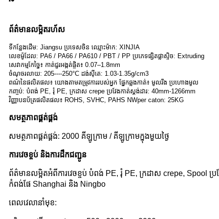
ព័ត៌មានលម្អិតរហ័ស
ទីកន្លែងដើម: Jiangsu ប្រទេសចិន ឈ្មោះម៉ាក: XINJIA
លេខម៉ូដែល: PA6 / PA66 / PA610 / PBT / PP ប្រភេទផ្សិតផ្លាស្ទិច: Extruding
សេវាកម្មកែច្នៃ៖ កាត់ជួរអង្កត់ផ្ចិត៖ 0.07–1.8mm
ចំណុចរលាយ: 205----250°C ដង់ស៊ីតេ: 1.03-1.35g/cm3
ពណ៌នៃផលិតផល៖ យោងតាមតម្រូវការរបស់អ្នក ផ្នែកឆ្លងកាត់៖ មូលរឹង ប្រហោងមូល
កញ្ចប់: បំពង់ PE, រុំ PE, ក្រដាស crepe ប្រវែងកាត់ស្តង់ដារ: 40mm-1266mm
វិញ្ញាបនប័ត្រផលិតផល៖ ROHS, SVHC, PAHS NWper caton: 25KG
សមត្ថភាពផ្គត់ផ្គង់
សមត្ថភាពផ្គត់ផ្គង់: 2000 គីឡូក្រាម / គីឡូក្រាមក្នុងមួយថ្ងៃ
ការវេចខ្ចប់ និងការដឹកជញ្ជូន
ព័ត៌មានលម្អិតអំពីការវេចខ្ចប់ បំពង់ PE, រុំ PE, ក្រដាស crepe, Spoo
កំពង់ផែ Shanghai និង Ningbo
ពេល​វេលា​នាំ​មុខ: