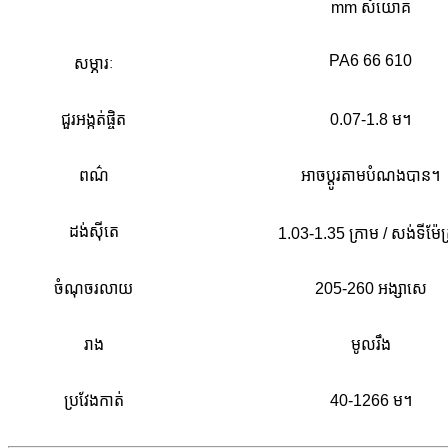
mm សំយោគ
PA6 66 610
សម្ភារៈ
ជួរអង្កត់ផ្ចិត
0.07-1.8 ម។
ពណ៌
អាចប្ដូរតាមបំណងបាន។
ដង់ស៊ីតេ
1.03-1.35 ក្រាម / សង់ទីម៉ែត
ចំណុច​រលាយ
205-260 អង្សាសេ
រាង
មូលរឹង
ប្រវែងកាត់
40-1266 ម។