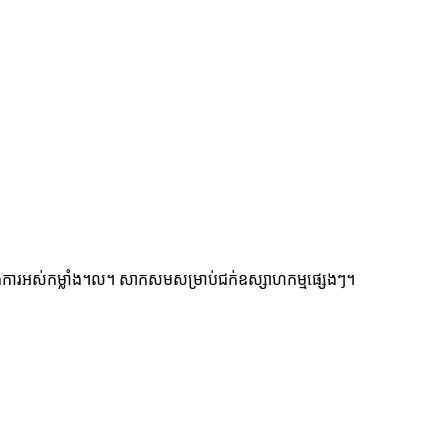
់នឹងការអស់កម្លាំង។ល។ សាកសមសម្រាប់ជក់ឧស្សាហកម្មផ្សេងៗ។