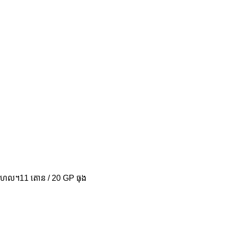
l ប្រហែល។11 តោន / 20 GP ធុង