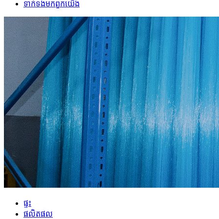
ទាក់ទង​មក​ពួក​យើង
ផ្ទះ
ផលិតផល