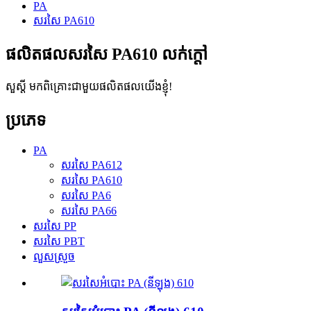
PA
សរសៃ PA610
ផលិតផលសរសៃ PA610 លក់ក្តៅ
សួស្តី មកពិគ្រោះជាមួយផលិតផលយើងខ្ញុំ!
ប្រភេទ
PA
សរសៃ PA612
សរសៃ PA610
សរសៃ PA6
សរសៃ PA66
សរសៃ PP
សរសៃ PBT
លួសស្រួច