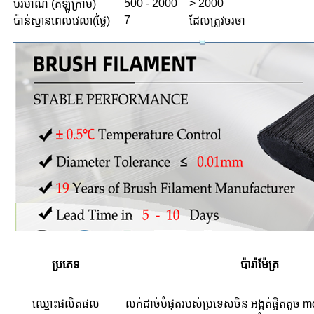
500 - 2000
> 2000
បរិមាណ (គីឡូក្រាម)
7
ប៉ាន់ស្មានពេលវេលា(ថ្ងៃ)
ដែលត្រូវចរចា
ប្រភេទ
ប៉ារ៉ាម៉ែត្រ
ឈ្មោះ​ផលិតផល
លក់ដាច់បំផុតរបស់ប្រទេសចិន អង្កត់ផ្ចិតតូច