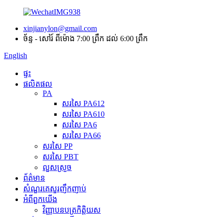
xinjianylon@gmail.com
ច័ន្ទ - សៅរ៍ ពីម៉ោង 7:00 ព្រឹក ដល់ 6:00 ព្រឹក
English
ផ្ទះ
ផលិតផល
PA
សរសៃ PA612
សរសៃ PA610
សរសៃ PA6
សរសៃ PA66
សរសៃ PP
សរសៃ PBT
លួសស្រួច
ព័ត៌មាន
សំណួរគេសួរញឹកញាប់
អំពី​ពួក​យើង
វិញ្ញាបនបត្រកិត្តិយស