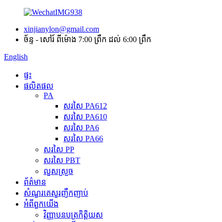
xinjianylon@gmail.com
ច័ន្ទ - សៅរ៍ ពីម៉ោង 7:00 ព្រឹក ដល់ 6:00 ព្រឹក
English
ផ្ទះ
ផលិតផល
PA
សរសៃ PA612
សរសៃ PA610
សរសៃ PA6
សរសៃ PA66
សរសៃ PP
សរសៃ PBT
លួសស្រួច
ព័ត៌មាន
សំណួរគេសួរញឹកញាប់
អំពី​ពួក​យើង
វិញ្ញាបនបត្រកិត្តិយស