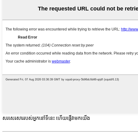
សរសេរសាររបស់អ្នកនៅទីនេះ ហើយផ្ញើវាមកយើង