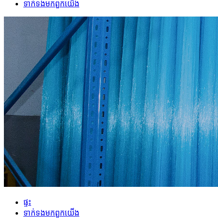
ទាក់ទង​មក​ពួក​យើង
ផ្ទះ
ទាក់ទង​មក​ពួក​យើង