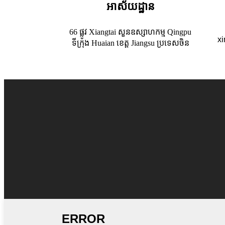
អាស័យដ្ឋាន
66 ផ្លូវ Xiangtai សួនឧស្សាហកម្ម Qingpu
x
ទីក្រុង Huaian ខេត្ត Jiangsu ប្រទេសចិន