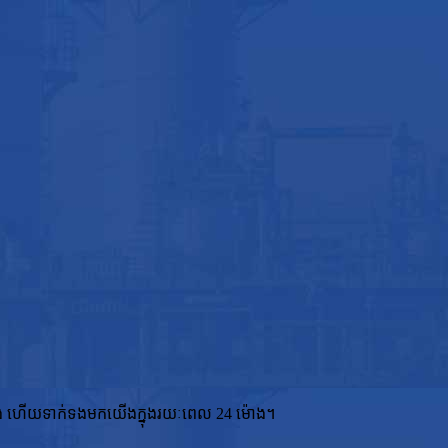
ើង ហើយទាក់ទងមកយើងក្នុងរយៈពេល 24 ម៉ោង។