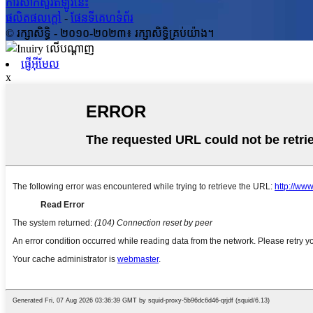
ការសាកសួរឥឡូវនេះ
ផលិតផលក្តៅ
-
ផែនទីគេហទំព័រ
© រក្សាសិទ្ធិ - ២០១០-២០២៣៖ រក្សាសិទ្ធិគ្រប់យ៉ាង។
ផ្ញើអ៊ីមែល
x