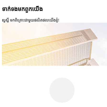
ទាក់ទង​មក​ពួក​យើង
សួស្តី មកពិគ្រោះជាមួយផលិតផលយើងខ្ញុំ!