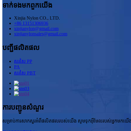
ទាក់ទង​មក​ពួក​យើង
Xinjia Nylon CO., LTD.
+86 13151306936
xinjianylon@gmail.com
xinjianylonsales@gmail.com
បញ្ជីផលិតផល
សរសៃ PP
PA
សរសៃ PBT
ការបញ្ជូនសំណួរ
សម្រាប់ការសាកសួរអំពីផលិតផលរបស់យើង សូមទុកអ៊ីមែលរបស់អ្នកមកយ