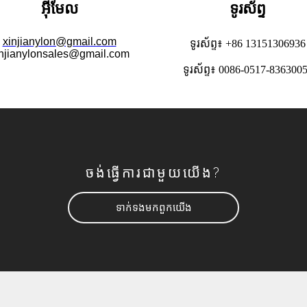
អ៊ីមែល
ទូរស័ព្ទ
xinjianylon@gmail.com
ទូរស័ព្ទ៖ +86 13151306936
injianylonsales@gmail.com
ទូរស័ព្ទ៖ 0086-0517-836300
ចង់​ធ្វើ​ការ​ជាមួយ​យើង?
ទាក់ទង​មក​ពួក​យើង