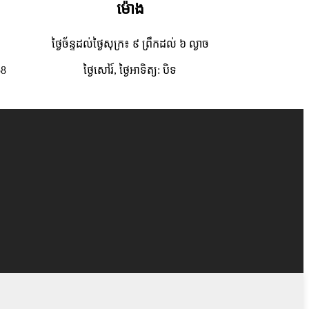
ម៉ោង
ថ្ងៃច័ន្ទដល់ថ្ងៃសុក្រ៖ ៩ ព្រឹកដល់ ៦ ល្ងាច
58
ថ្ងៃសៅរ៍, ថ្ងៃអាទិត្យ: បិទ