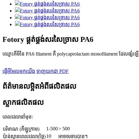
Fotory ផ្គត់ផ្គង់សរសៃច្រាស PA6
ឈ្មោះគីមីនៃ PA6 filament គឺ polycaprolactam monofilament ដែលផ្សំឡើង
ផ្ញើអ៊ីមែលមកយើង
ទាញយកជា PDF
ព័ត៌មានលម្អិតអំពីផលិតផល
ស្លាកផលិតផល
ពេល​វេលា​នាំ​មុខ:
1-500
> 500
បរិមាណ (គីឡូក្រាម)
10
ប៉ាន់ស្មានពេលវេលា(ថ្ងៃ)
អាចចរចារបាន។