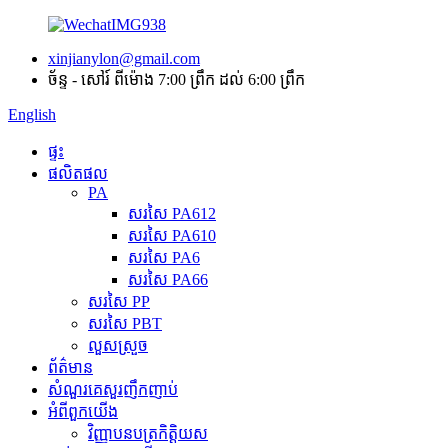
xinjianylon@gmail.com
ច័ន្ទ - សៅរ៍ ពីម៉ោង 7:00 ព្រឹក ដល់ 6:00 ព្រឹក
English
ផ្ទះ
ផលិតផល
PA
សរសៃ PA612
សរសៃ PA610
សរសៃ PA6
សរសៃ PA66
សរសៃ PP
សរសៃ PBT
លួសស្រួច
ព័ត៌មាន
សំណួរគេសួរញឹកញាប់
អំពី​ពួក​យើង
វិញ្ញាបនបត្រកិត្តិយស