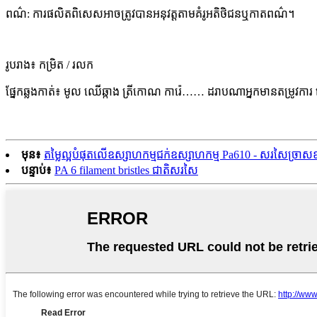
ពណ៌: ការផលិតពិសេសអាចត្រូវបានអនុវត្តតាមគំរូអតិថិជនឬកាតពណ៌។
រូបរាង៖ កម្រិត / រលក
ផ្នែកឆ្លងកាត់៖ មូល ឈើឆ្កាង ត្រីកោណ ការ៉េ…… ដរាបណាអ្នកមានតម្រូវការ
មុន៖
តម្លៃល្អបំផុតលើឧស្សាហកម្មជក់ឧស្សាហកម្ម Pa610 - សរសៃច្រាសឧ
បន្ទាប់៖
PA 6 filament bristles ជាតិសរសៃ