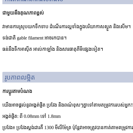
ជាមួយនឹងគុណភាពខ្ពស់
វា​មាន​ការ​ស្រូប​យក​ទឹក​ទាប ដំណើរការ​ល្អ​ទាំង​ក្នុង​បរិយាកាស​ស្ងួត និង​សើម។
ទង់ជាតិ gable filament អាចរកបាន។
ធន់នឹងទឹកអាស៊ីត អាល់កាឡាំង និងសារធាតុគីមីផ្សេងទៀត។
រូបភាពលម្អិត
ការប្ដូរតាមបំណង
យើងអាចផ្តល់នូវអង្កត់ផ្ចិត ប្រវែង និងពណ៌ខុសៗគ្នាទៅតាមតម្រូវការរបស់អ្នក!
អង្កត់ផ្ចិត: ពី 0.08mm ទៅ 1.8mm
ប្រវែង៖ ប្រវែងស្តង់ដារគឺ 1300 មីលីម៉ែត្រ ប៉ុន្តែវាអាចត្រូវបានកាត់តាមតម្រូវក