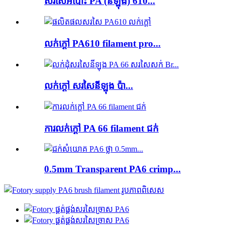
សរសៃអំបោះ PA (នីឡុង) 610...
លក់ក្តៅ PA610 filament pro...
លក់ក្តៅ សរសៃនីឡុង ប៉ា...
ការលក់ក្តៅ PA 66 filament ជក់
0.5mm Transparent PA6 crimp...