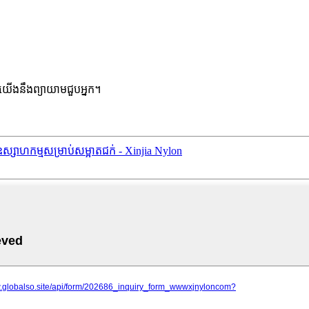
 យើងនឹងព្យាយាមជួបអ្នក។
ស្សាហកម្មសម្រាប់សម្អាតជក់ - Xinjia Nylon