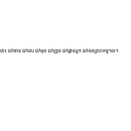
ស់វា៖ ជក់ចាន ជក់ដប ជក់មុខ ជក់ច្រូត ជក់ផ្កាឈូក ជក់ឧស្សាហកម្ម។ល។