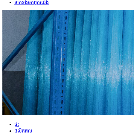
ទាក់ទង​មក​ពួក​យើង
ផ្ទះ
ផលិតផល