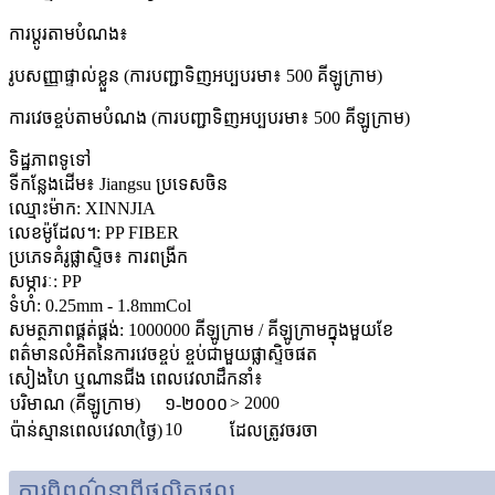
ការប្ដូរតាមបំណង៖
រូបសញ្ញាផ្ទាល់ខ្លួន (ការបញ្ជាទិញអប្បបរមា៖ 500 គីឡូក្រាម)
ការវេចខ្ចប់តាមបំណង (ការបញ្ជាទិញអប្បបរមា៖ 500 គីឡូក្រាម)
ទិដ្ឋភាពទូទៅ
ទីកន្លែងដើម៖ Jiangsu ប្រទេសចិន
ឈ្មោះម៉ាក: XINNJIA
លេខ​ម៉ូដែល។: PP FIBER
ប្រភេទគំរូផ្លាស្ទិច៖ ការពង្រីក
សម្ភារៈ: PP
ទំហំ: 0.25mm - 1.8mmCol
សមត្ថភាពផ្គត់ផ្គង់: 1000000 គីឡូក្រាម / គីឡូក្រាមក្នុងមួយខែ
ពត៌មានលំអិតនៃការវេចខ្ចប់ ខ្ចប់ជាមួយផ្លាស្ទិចផត
សៀងហៃ ឬណានជីង ពេលវេលាដឹកនាំ៖
> 2000
បរិមាណ (គីឡូក្រាម)
១-២០០០
10
ប៉ាន់ស្មានពេលវេលា(ថ្ងៃ)
ដែលត្រូវចរចា
ការ​ពិពណ៌នា​ពី​ផលិតផល