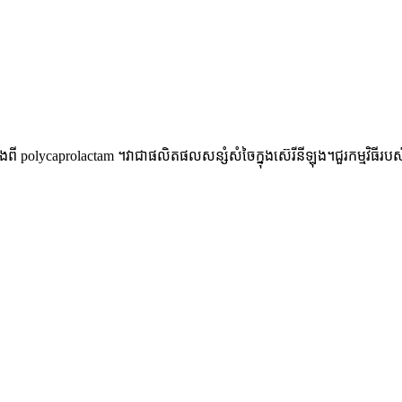
ពី polycaprolactam ។វាជាផលិតផលសន្សំសំចៃក្នុងស៊េរីនីឡុង។ជួរកម្មវិធីរប