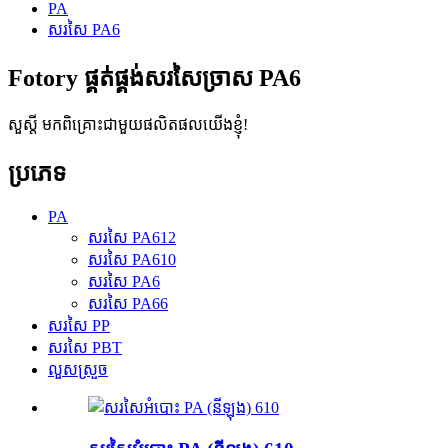
PA
សរសៃ PA6
Fotory ផ្គត់ផ្គង់សរសៃច្រាស PA6
សួស្តី មកពិគ្រោះជាមួយផលិតផលយើងខ្ញុំ!
ប្រភេទ
PA
សរសៃ PA612
សរសៃ PA610
សរសៃ PA6
សរសៃ PA66
សរសៃ PP
សរសៃ PBT
លួសស្រួច