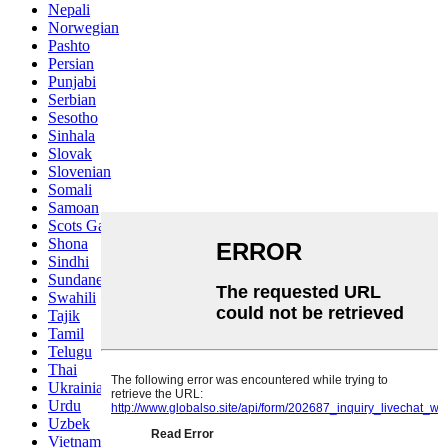
Nepali
Norwegian
Pashto
Persian
Punjabi
Serbian
Sesotho
Sinhala
Slovak
Slovenian
Somali
Samoan
Scots Gaelic
Shona
Sindhi
Sundanese
Swahili
Tajik
Tamil
Telugu
Thai
Ukrainian
Urdu
Uzbek
Vietnamese