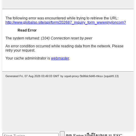
ចុច Enter ដើម្បីស្វែងរក ឬ ESC