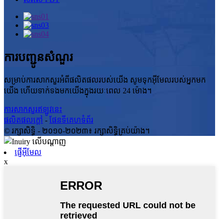
ការបញ្ជូនសំណួរ
សម្រាប់ការសាកសួរអំពីផលិតផលរបស់យើង សូមទុកអ៊ីមែលរបស់អ្នកមក
យើង ហើយទាក់ទងមកយើងក្នុងរយៈពេល 24 ម៉ោង។
ការសាកសួរឥឡូវនេះ
ផលិតផលក្តៅ
-
ផែនទីគេហទំព័រ
© រក្សាសិទ្ធិ - ២០១០-២០២៣៖ រក្សាសិទ្ធិគ្រប់យ៉ាង។
ផ្ញើអ៊ីមែល
x