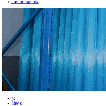
ទាក់ទង​មក​ពួក​យើង
ផ្ទះ
ព័ត៌មាន