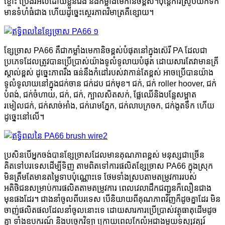
ខ្ចោះ ប្រេងរំអិលដោយខ្លួនឯង និងកម្លាំងមេកានិចខ្ពស់។ប៉ុន្តែការស្រូបយកទឹក
មានទំហំធំជាង ហើយដូច្នេះស្ថេរភាពវិមាត្រគឺខ្សោយ។
ខ្សែច្រាស PA66 គឺជាកម្លាំងមេកានិចខ្ពស់បំផុតនៅក្នុងស៊េរី PA ដែលជា
ប្រភេទដែលត្រូវបានប្រើប្រាស់យ៉ាងទូលំទូលាយបំផុត ដោយសារតែវាមានគ្រី
ស្តាល់ខ្ពស់ ដូច្នេះភាពរឹង ធន់នឹងកំដៅរបស់វាកាន់តែខ្ពស់ អាចប្រើបានយ៉ាង
ទូលំទូលាយនៅក្នុងជក់ចាន ជក់ដប ជក់មុខ។ ជក់, ជក់ roller hoover, ជក់
បំពង់, ជក់ចំហាយ, ជក់, ជក់, ក្បាលសិតសក់, ផ្លែឈើនិងបន្លែសម្អាត
រមៀលជក់, ជក់សាច់អាំង, ជក់រោមភ្នែក, ជក់លាបក្រចក, ជក់ងូតទឹក ហើយ
ដូច្នេះនៅលើ។
ប្រសិនបើអ្នកចង់បានខ្សែច្រាសដែលមានគុណភាពខ្ពស់ មនុស្សជាច្រើន
គិតទៅបរទេសដើម្បីទិញ តាមពិតទៅការផលិតខ្សែច្រាស PA66 ក្នុងស្រុក
មិនត្រឹមតែមានតម្លៃទាបប៉ុណ្ណោះទេ ថែមទាំងស្របតាមតម្រូវការរបស់
អតិថិជនសម្រាប់ការផលិតតាមតម្រូវការ ពេលវេលាដឹកជញ្ជូនក៏លឿនជាង
មុនផងដែរ។ ជាងនាំចូលពីបរទេស បើនិយាយពីគុណភាពវិញក៏ដូចគ្នាដែរ មិន
ចាញ់ផលិតផលដែលនាំចូលនោះទេ ដោយសារការប្រើប្រាស់វត្ថុធាតុដើមដូច
គ្នា ទាំងឧបករណ៍ និងបច្ចេកវិទ្យា ក្រោយពេលកែលំអជាងមួយទស្សវត្សរ៍