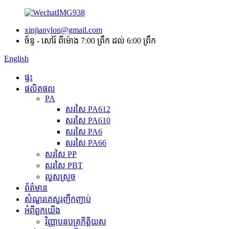
xinjianylon@gmail.com
ច័ន្ទ - សៅរ៍ ពីម៉ោង 7:00 ព្រឹក ដល់ 6:00 ព្រឹក
English
ផ្ទះ
ផលិតផល
PA
សរសៃ PA612
សរសៃ PA610
សរសៃ PA6
សរសៃ PA66
សរសៃ PP
សរសៃ PBT
លួសស្រួច
ព័ត៌មាន
សំណួរគេសួរញឹកញាប់
អំពី​ពួក​យើង
វិញ្ញាបនបត្រកិត្តិយស