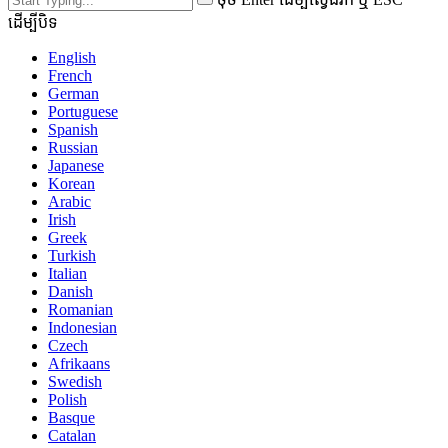
ដើម្បីបិទ
English
French
German
Portuguese
Spanish
Russian
Japanese
Korean
Arabic
Irish
Greek
Turkish
Italian
Danish
Romanian
Indonesian
Czech
Afrikaans
Swedish
Polish
Basque
Catalan