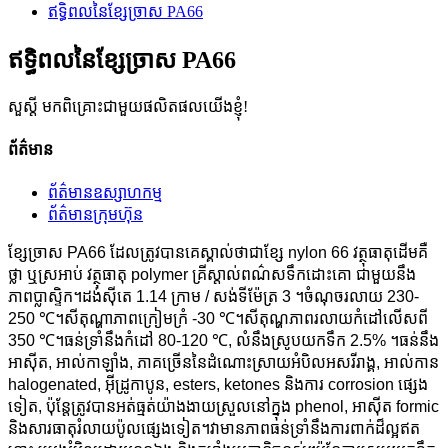
ឥទ្ធិពលនៃខ្សែច្រាស PA66
ឥទ្ធិពលនៃខ្សែច្រាស PA66
សួស្តី មកពិគ្រោះជាមួយផលិតផលយើងខ្ញុំ!
ព័ត៌មាន
ព័ត៌មានឧស្សាហកម្ម
ព័ត៌មានក្រុមហ៊ុន
ខ្សែច្រាស PA66 ដែលត្រូវបានគេស្គាល់ថាជាខ្សែ nylon 66 វត្ថុធាតុដើមគឺ
ថ្លា ឬស្រអាប់ វត្ថុធាតុ polymer គ្រីស្តាល់ពណ៌សទឹកដោះគោ ជាមួយនឹង
ភាពប្លាស្ទិក។ដង់ស៊ីតេ 1.14 ក្រាម / សង់ទីម៉ែត្រ 3 ។ចំណុច​រលាយ 230-
250 ℃​។សី​តុ​ណ្ហា​ភាព​ក្រៀម​ក្រំ -30 ℃​។សីតុណ្ហភាពរលាយកំដៅលើសពី
350 ℃។ធន់ទ្រាំនឹងកំដៅ 80-120 ℃, លំនឹងស្រូបយកទឹក 2.5% ។ធន់នឹង
អាស៊ីត, អាល់កាឡាំង, ភាគច្រើននៃដំណោះស្រាយអំបិលអសរីរាង្គ, អាល់កាន
halogenated, អ៊ីដ្រូកាបូន, esters, ketones និងការ corrosion ផ្សេង
ទៀត, ប៉ុន្តែត្រូវបានអត់ធ្មត់យ៉ាងងាយស្រួលនៅក្នុង phenol, អាស៊ីត formic
និងសារធាតុរំលាយប៉ូលផ្សេងទៀត។វាមានភាពធន់ទ្រាំនឹងការពាក់ដ៏ល្អឥត