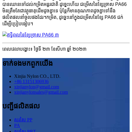
បានឈានទៅដល់កម្រិតអន្តរជាតិ ដូច្នេះហើយ ជម្រើសនៃខ្សែច្រាស PA66
មិនត្រឹមតែជាវត្ថុធាតុដើមដូចគ្នាទេ ប៉ុន្តែក៏មានគុណភាពដូចគ្នាទៅនឹង
ផលិតផលនាំចូលផងដែរ។កម្រិត, ដូច្នេះនៅក្នុងជម្រើសនៃខ្សែ PA66 ជក់
ដើម្បីប្រៀបធៀប។
ពេលវេលាបង្ហោះ៖ ថ្ងៃទី ២៣ ខែសីហា ឆ្នាំ ២០២៣
ទាក់ទង​មក​ពួក​យើង
Xinjia Nylon CO., LTD.
+86 13151306936
xinjianylon@gmail.com
xinjianylonsales@gmail.com
បញ្ជីផលិតផល
សរសៃ PP
PA
សរសៃ PBT